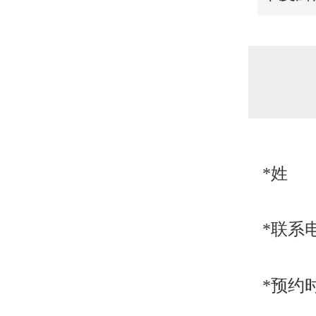
*姓 
*联系
*预约