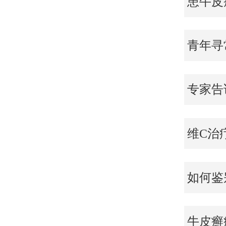
患牛皮
青年寻
专家告
维C治
如何鉴
牛皮癣