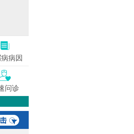
屑病病因
速问诊