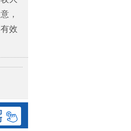
大意，
学有效