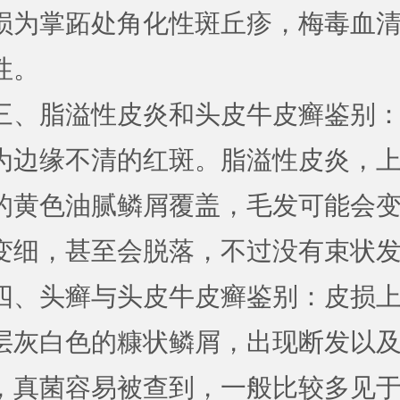
损为掌跖处角化性斑丘疹，梅毒血
性。
三、脂溢性皮炎和头皮牛皮癣鉴别
为边缘不清的红斑。脂溢性皮炎，
的黄色油腻鳞屑覆盖，毛发可能会
变细，甚至会脱落，不过没有束状
四、头癣与头皮牛皮癣鉴别：皮损
层灰白色的糠状鳞屑，出现断发以
，真菌容易被查到，一般比较多见