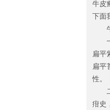
牛皮
下面
扁平
扁平
性。
疳史