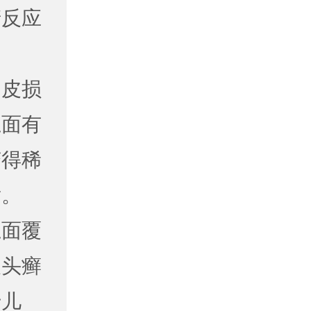
清反应
：皮损
上面有
变得稀
发。
上面覆
及头癣
于儿