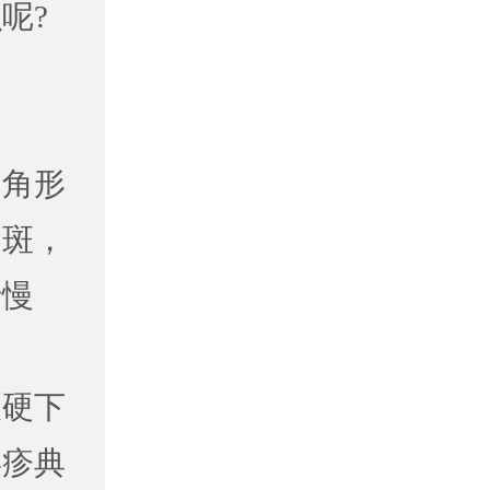
呢?
：
多角形
的斑，
于慢
及硬下
毒疹典