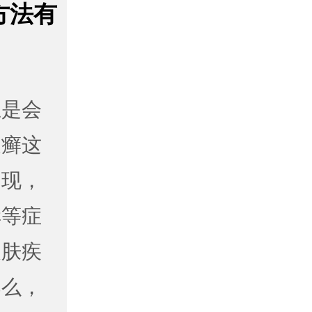
方法有
总是会
皮癣这
出现，
痒等症
皮肤疾
那么，