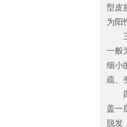
型皮
为阳
一般
细小
疏、
盖一
脱发