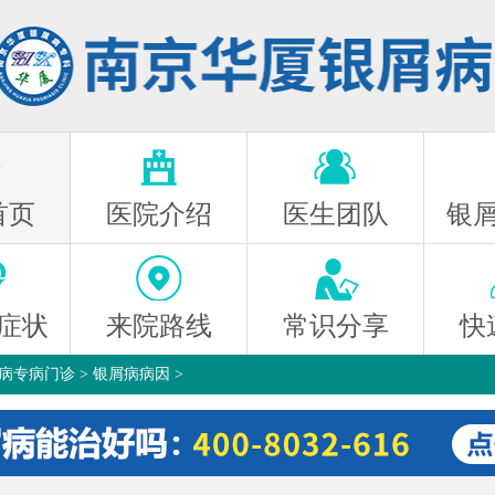
首页
医院介绍
医生团队
银
症状
来院路线
常识分享
快
病专病门诊
>
银屑病病因
>