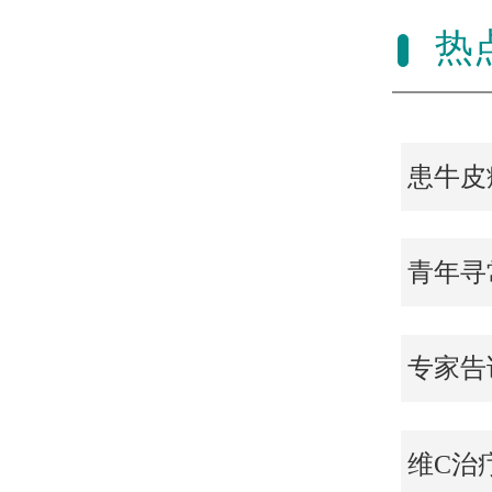
热
患牛皮
青年寻
专家告
维C治