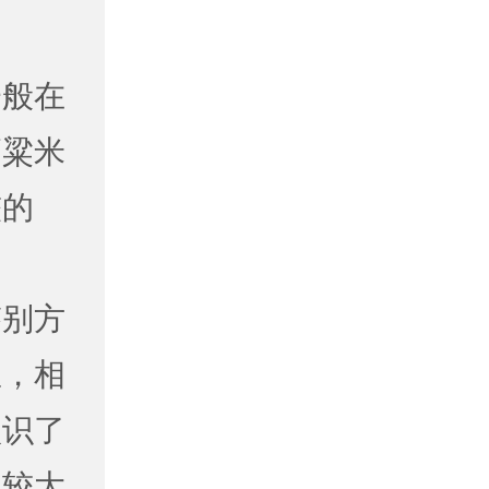
一般在
高粱米
较的
鉴别方
里，相
认识了
比较大