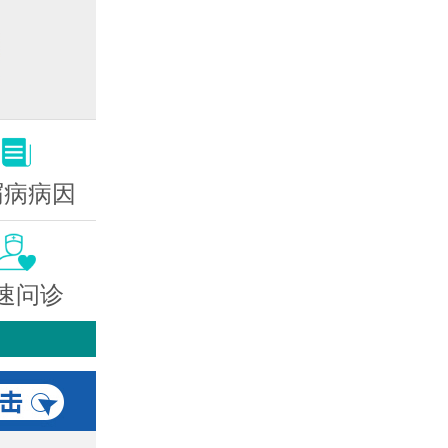
屑病病因
速问诊