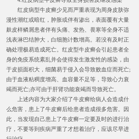
红皮病型牛皮癣少见而严重表现为周身皮肤弥
漫性潮红或暗红，肿胀或伴有渗出，表面覆有大量
麸皮样鳞屑患者伴有头痛、发热、畏寒等全身不适
浅表淋巴结肿大，白细胞计数增高。若没有及时正
确处理极易造成死亡。红皮型牛皮癣会引起患者全
身的免疫系统紊乱并会使得发生激发性的感染，由
于皮损面积大，细菌易于侵入会导致败血症而死亡;
由于血液粘稠度增高、血容量不足等，导致心力衰
竭而死亡;亦可由于肝肾功能衰竭而导致死亡。
上述内容为大家介绍了牛皮癣给病人会造成什
么危害，患上了牛皮癣后给患者造成很多危害。因
此，当发现自己患上了牛皮癣一定要及时的进行治
疗，不要等到疾病严重了才想着治疗，应该尽早进
行治疗。