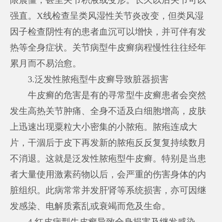
强直。X线检查呈类风湿性关节炎改变，但类风湿
因子检查阴性有的患者血沉可以增快，并可伴有发
热等全身症状。关节病型牛皮癣病程慢性往往经年
累月而不易治愈。
3.泛发性脓疱型牛皮癣导致脏器损害
牛皮癣的危害是有的寻常型牛皮癣患者会突然
发生高热关节肿痛、全身不适及白细胞增高，皮肤
上迅速出现粟粒大小密集的小脓疱。脓疱连成大
片，干涸后于皮下再发新的脓疱反反复复持续数月
不消退。这就是泛发性脓疱型牛皮癣。特别是当患
者大量使用激素药物以后，会严重的伤害身体的内
脏组织。此病常常并发肝肾等系统损害，亦可因继
发感染、电解质紊乱或衰竭而危及生命。
4.红皮病型牛皮癣导致全身损害及继发感染