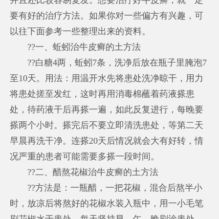
要有好的治疗方法。如果你对一些偏方有兴趣，可
以往下面参考一些整理出来的资料。
??一、蚯蚓治牛皮癣的土方法
??白糖4两，蚯蚓7条，洗净后放在瓶子里腌泡7
至10天。用法：用温开水先将患处洗净晾干，用力
将患处搓至发红，这时再用消毒棉蘸着药液搽患
处，待药液干后再搽一遍，如此反复进行，每晚要
搽两个小时。搽完后不要立即清洗患处，等第二天
早晨再洗干净。连搽20天后情况就会大有好转，情
况严重的患者可能需要多搽一段时间。
??二、醋熬花椒治牛皮癣的土方法
??方法是：一瓶醋，一把花椒，混合后熬半小
时，放凉后将熬好的花椒水装入瓶中，用一小毛笔
刷花椒水于患处，每天坚持早、午、晚刷涂患处，